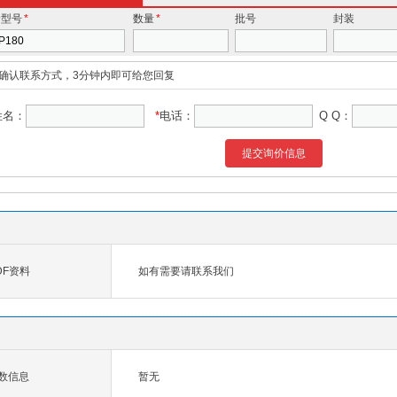
价型号
*
数量
*
批号
封装
确认联系方式，3分钟内即可给您回复
姓名：
*
电话：
Q Q：
提交询价信息
PDF资料
如有需要请联系我们
参数信息
暂无