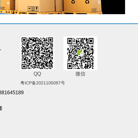
-
QQ
微信
粤ICP备2021105087号
881645189
楼