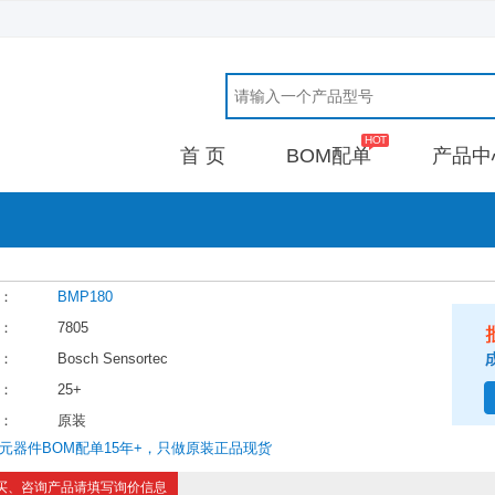
首 页
BOM配单
产品中
：
BMP180
：
7805
：
Bosch Sensortec
：
25+
：
原装
元器件BOM配单15年+，只做原装正品现货
买、咨询产品请填写询价信息