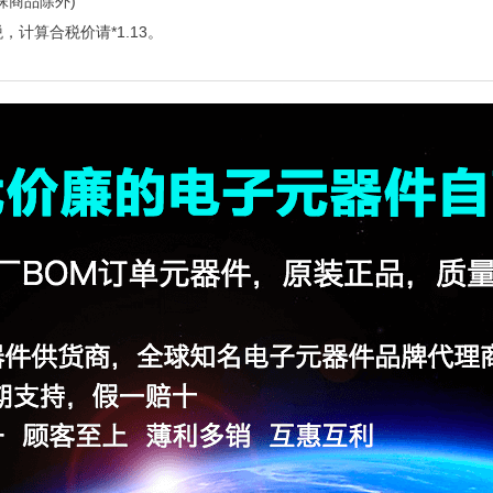
殊商品除外)
，计算合税价请*1.13。