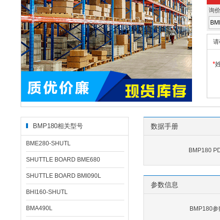
询
请
*
BMP180相关型号
数据手册
BME280-SHUTL
BMP180 
SHUTTLE BOARD BME680
SHUTTLE BOARD BMI090L
参数信息
BHI160-SHUTL
BMA490L
BMP180