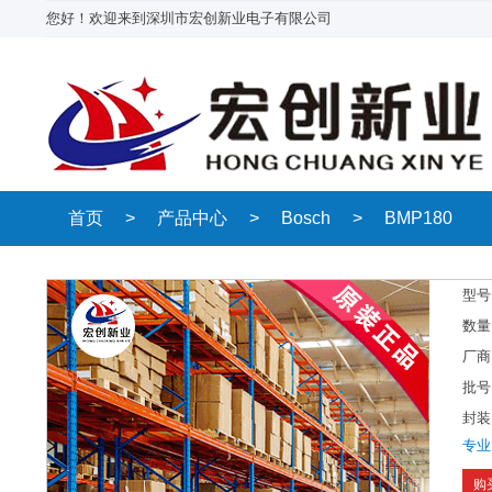
您好！欢迎来到深圳市宏创新业电子有限公司
首页
>
产品中心
>
Bosch
>
BMP180
型号
数量
厂商
批号
封装
专业
购