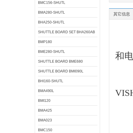
BMC156-SHUTL
BMA280-SHUTL
其它信息
BHA250-SHUTL
SHUTTLE BOARD SET BHA260AB
深圳
BMP180
BME280-SHUTL
和
SHUTTLE BOARD BME680
SHUTTLE BOARD BMI090L
BHI160-SHUTL
VI
BMA490L
BMI120
BMA425
BMA023
经
BMC150