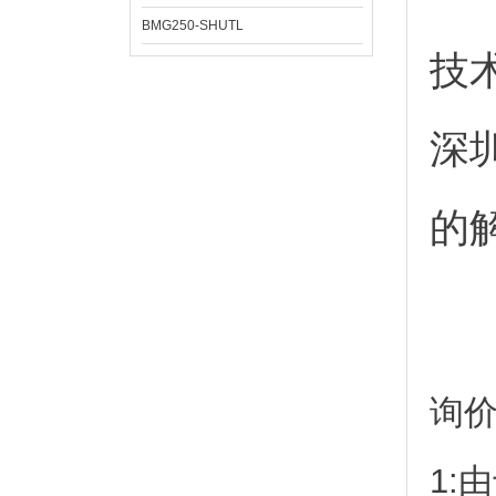
BMG250-SHUTL
技
深
的
询
1: