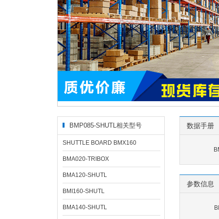
BMP085-SHUTL相关型号
数据手册
SHUTTLE BOARD BMX160
B
BMA020-TRIBOX
BMA120-SHUTL
参数信息
BMI160-SHUTL
BMA140-SHUTL
B