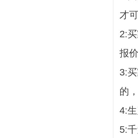
才
2:
报
3:
的
4:
5: