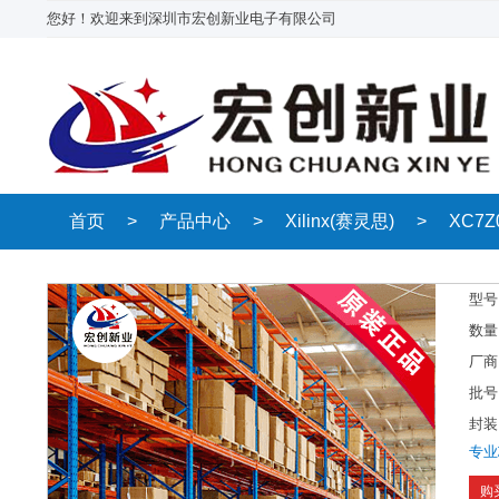
您好！欢迎来到深圳市宏创新业电子有限公司
首页
>
产品中心
>
Xilinx(赛灵思)
>
XC7Z
型号
数量
厂商
批号
封装
专业
购