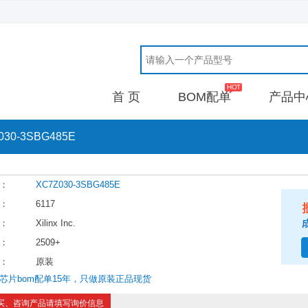
首 页
BOM配单
产品中
030-3SBG485E
：
XC7Z030-3SBG485E
：
6117
：
Xilinx Inc.
：
2509+
：
原装
芯片bom配单15年，只做原装正品现货
买、咨询产品请填写询价信息