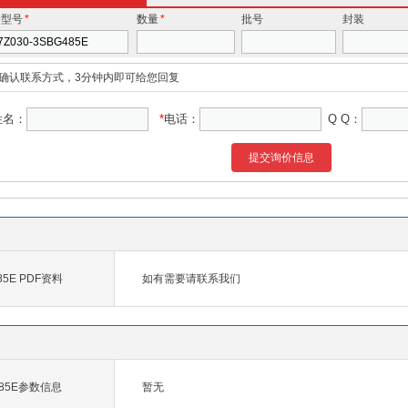
价型号
*
数量
*
批号
封装
确认联系方式，3分钟内即可给您回复
姓名：
*
电话：
Q Q：
提交询价信息
485E PDF资料
如有需要请联系我们
G485E参数信息
暂无