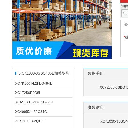
询
请
*
XC7Z030-3SBG485E相关型号
数据手册
XC7K160T-L2FBG484E
XC7Z030-3SBG
XC17256EPD8I
XC6SLX16-N3CSG225I
参数信息
XC4005XL-2PC84C
XCS20XL-4VQ100I
XC7Z030-3SB