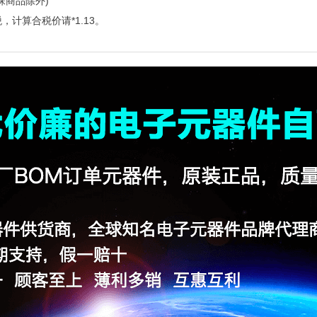
殊商品除外)
，计算合税价请*1.13。