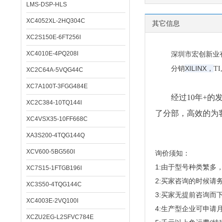
LMS-DSP-HLS
XC4052XL-2HQ304C
其它信息
XC2S150E-6FT256I
XC4010E-4PQ208I
深圳市宏创新业有限公
XILINX，
分销
T
XC2C64A-5VQG44C
XC7A100T-3FGG484E
经过10年+的发
XC2C384-10TQ144I
了分部，高效的为
XC4VSX35-10FF668C
XA3S200-4TQG144Q
XCV600-5BG560I
询价须知：
1:由于型号种类繁
XC7S15-1FTGB196I
2:买家咨询的时候请
XC3S50-4TQG144C
3:买家无提前咨询
XC4003E-2VQ100I
4:生产型企业可申请
XCZU2EG-L2SFVC784E