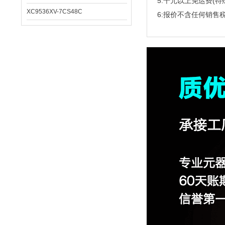
5:千元以上免运费(特
XC9536XV-7CS48C
6:报价不含任何销售税