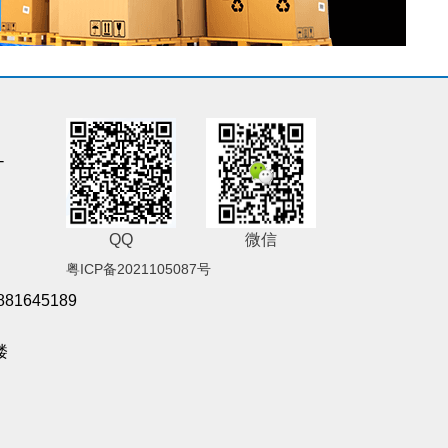
-
QQ
微信
粤ICP备2021105087号
881645189
楼