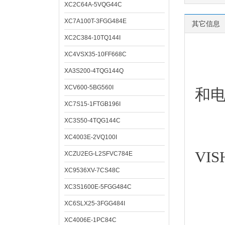
XC2C64A-5VQG44C
XC7A100T-3FGG484E
其它信息
XC2C384-10TQ144I
XC4VSX35-10FF668C
深圳
XA3S200-4TQG144Q
XCV600-5BG560I
和
XC7S15-1FTGB196I
XC3S50-4TQG144C
XC4003E-2VQ100I
VI
XCZU2EG-L2SFVC784E
XC9536XV-7CS48C
XC3S1600E-5FGG484C
XC6SLX25-3FGG484I
经
XC4006E-1PC84C