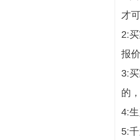
才
2:
报
3:
的
4:
5: