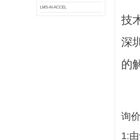
LMS-AI-ACCEL
技
深
的
询
1: