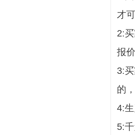
才
2:
报
3:
的
4:
5: