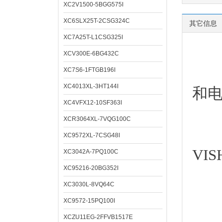
XC2V1500-5BGG575I
XC6SLX25T-2CSG324C
其它信息
XC7A25T-L1CSG325I
XCV300E-6BG432C
深圳
XC7S6-1FTGB196I
XC4013XL-3HT144I
和
XC4VFX12-10SF363I
XCR3064XL-7VQG100C
XC9572XL-7CSG48I
VI
XC3042A-7PQ100C
XC95216-20BG352I
XC3030L-8VQ64C
XC9572-15PQ100I
经
XCZU11EG-2FFVB1517E