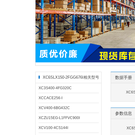
XC6SLX150-2FGG676I相关型号
数据手册
XC3S400-4FG320C
XC6S
XCCACE256-I
XCV400-6BG432C
参数信息
XCZU15EG-L1FFVC900I
XCV100-4CS144I
XC6