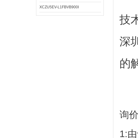
XCZU5EV-L1FBVB900I
技
深
的
询
1: