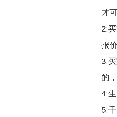
才
2:
报
3:
的
4:
5: