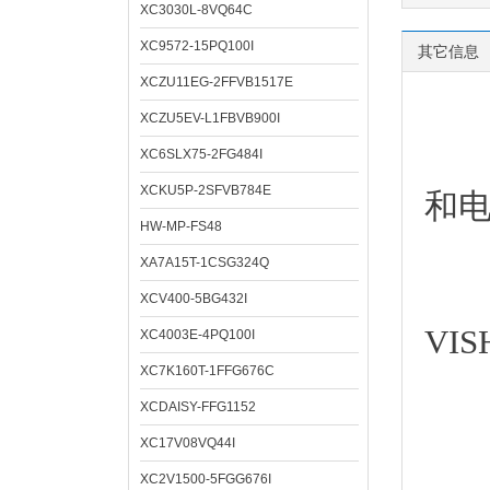
XC3030L-8VQ64C
XC9572-15PQ100I
其它信息
XCZU11EG-2FFVB1517E
XCZU5EV-L1FBVB900I
深圳
XC6SLX75-2FG484I
XCKU5P-2SFVB784E
和
HW-MP-FS48
XA7A15T-1CSG324Q
XCV400-5BG432I
VI
XC4003E-4PQ100I
XC7K160T-1FFG676C
XCDAISY-FFG1152
XC17V08VQ44I
经
XC2V1500-5FGG676I