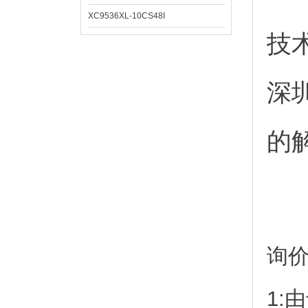
XC9536XL-10CS48I
技
深
的
询
1: