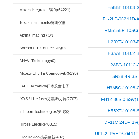
H5BBT-10103-
(4876)
Maxim Integrated/美信(64221)
U.FL-2LP-062N1D-A
Texas Instruments/德州仪器
RM515ER-10SC(
(121624)
Aptina Imaging / ON
H2BXT-10103-
Semiconductor(148)
Axicom / TE Connectivity(0)
H3AAT-10102-
ANAVI Technology(0)
H2ABG-10112-
Alcoswitch / TE Connectivity(5139)
SR38-4R-3S
JAE Electronics/日本航空电子
H3ABG-10108-
(5811)
IXYS / Littelfuse/艾赛斯/力特(7707)
FH12-36S-0.5SV(1
H5BXT-10108-
Infineon Technologies/英飞凌
DF11C-24DP-2V(
(33756)
Hirose Electric(40315)
UFL-2LPVHF6-04N1T
GigaDevice/兆易创新(407)