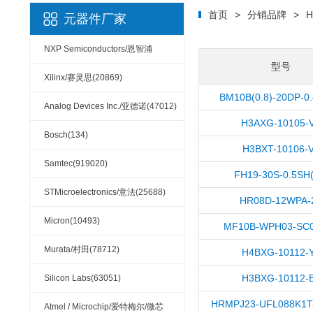
首页
>
分销品牌
>
H
元器件厂家
NXP Semiconductors/恩智浦
型号
(32132)
Xilinx/赛灵思(20869)
BM10B(0.8)-20DP-0.
Analog Devices Inc./亚德诺(47012)
H3AXG-10105-
Bosch(134)
H3BXT-10106-
Samtec(919020)
FH19-30S-0.5SH(
STMicroelectronics/意法(25688)
HR08D-12WPA-
Micron(10493)
MF10B-WPH03-SC
Murata/村田(78712)
H4BXG-10112-
H3BXG-10112-
Silicon Labs(63051)
HRMPJ23-UFL088K1T-
Atmel / Microchip/爱特梅尔/微芯