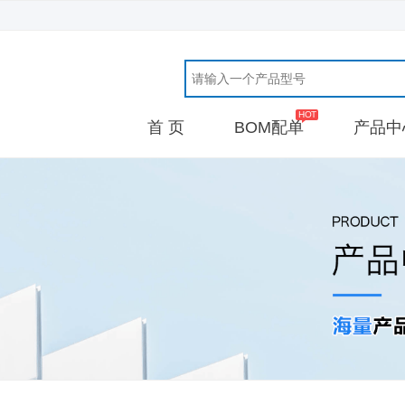
首 页
BOM配单
产品中