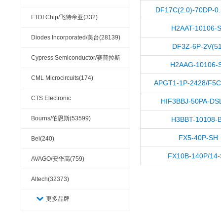
DF17C(2.0)-70DP-0.
FTDI Chip/飞特帝亚(332)
H2AAT-10106-
Diodes Incorporated/美台(28139)
DF3Z-6P-2V(51
Cypress Semiconductor/赛普拉斯
H2AAG-10106-
(23945)
CML Microcircuits(174)
APGT1-1P-2428/F5C-
CTS Electronic
HIF3BBJ-50PA-DSL
Components(59297)
Bourns/伯恩斯(53599)
H3BBT-10108-
FX5-40P-SH
Bel(240)
FX10B-140P/14
AVAGO/安华高(759)
Altech(32373)
更多品牌