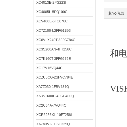
XC4013E-2PG223I
XC4005L-5PQ100C
其它信息
XCV400E-6FG676C
XC7Z100-L2FFG1156I
深圳
XC6VLX240T-3FFG784C
XC3S200AN-4FT256C
和
XC7K160T-3FFG676E
XC17V16VQ44C
XCZU5CG-2SFVC784E
VI
XA7Z030-1FBV484Q
XA3S1600E-4FGG400Q
XC2C64A-7VQ44C
XCR3256XL-10FT256I
经
XA7A35T-1CSG325Q