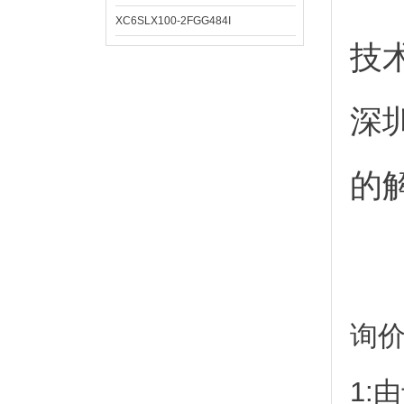
XC6SLX100-2FGG484I
技
深
的
询
1: