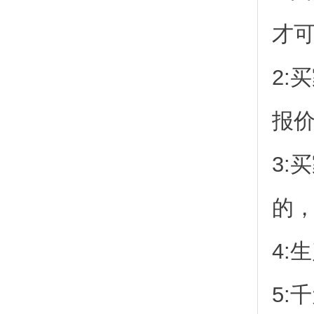
才
2:
报
3:
的
4:
5: