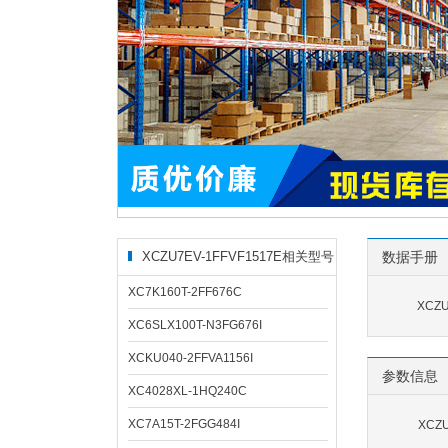
XCZU7EV-1FFVF1517E相关型号
数据手册
XC7K160T-2FF676C
XCZU
XC6SLX100T-N3FG676I
XCKU040-2FFVA1156I
参数信息
XC4028XL-1HQ240C
XC7A15T-2FGG484I
XCZ