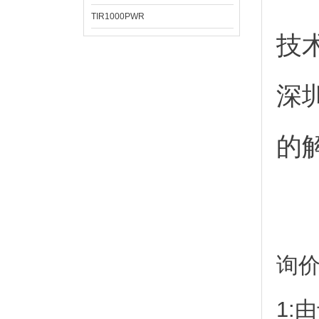
TIR1000PWR
技
深
的
询
1: