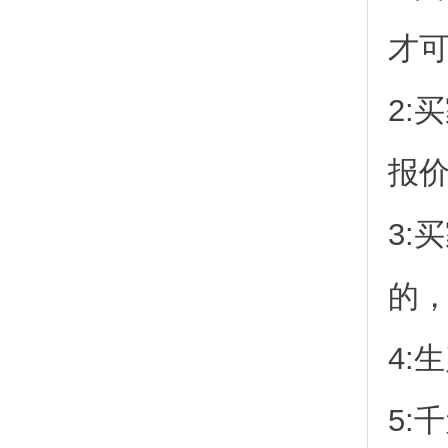
才
2:
报
3:
的
4:
5: