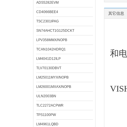
ADS5282EVM
CD4066BEE4
其它信息
TSC2301IPAG
SN74AHCT1G125DCKT
深圳
LPV358MMX/NOPB
TCAN1042HDRQ1
和
LM4041D12ILP
TLV70130DBVT
LM25011MYX/NOPB
VI
LM26001MXAX/NOPB
ULN2003BN
TLC2272ACPWR
TPS1100PW
经
LM4961LQBD